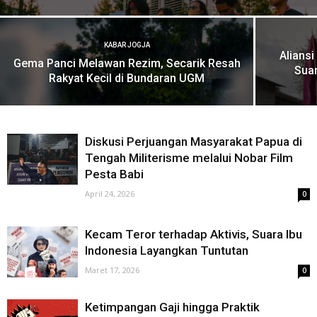
KABAR JOGJA
Alians
Gema Panci Melawan Rezim, Secarik Resah
Sua
Rakyat Kecil di Bundaran UGM
Diskusi Perjuangan Masyarakat Papua di
Tengah Militerisme melalui Nobar Film
Pesta Babi
April 24, 2026
0
Kecam Teror terhadap Aktivis, Suara Ibu
Indonesia Layangkan Tuntutan
Maret 17, 2026
0
Ketimpangan Gaji hingga Praktik