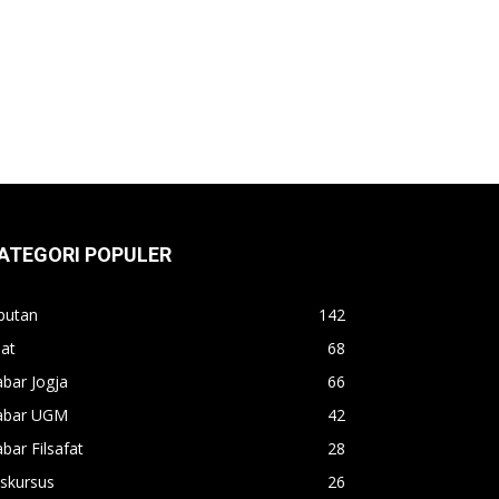
ATEGORI POPULER
putan
142
lat
68
bar Jogja
66
abar UGM
42
bar Filsafat
28
skursus
26