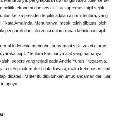
. Menurutnya, penghapusan dwi fungsi ABRI tidak serta-
g politik, ekonomi dan sosial. “Isu supremasi sipil sejak
untas ketika presiden terpilih adalah alumni tentara, yang
,” kata Amalinda. Menurutnya, meski telah dibatasi oleh
iki pengaruh dan intervensi dalam ranah kehidupan sipil.
rmal Indonesia menganut supremasi sipil, yakni aturan
yarakat sipil. “Tentara kan punya alat yang namanya
kalah, seperti yang terjadi pada Andrie Yunus,” tegasnya.
ta oleh pihak militer tidak diawasi, maka kebebasan sipil
api dibatasi. Militer itu dibutuhkan untuk ancaman dari luar,
” tutupnya.
ari