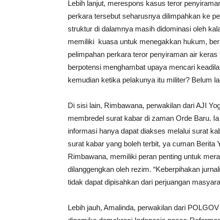
Lebih lanjut, merespons kasus teror penyirama
perkara tersebut seharusnya dilimpahkan ke pe
struktur di dalamnya masih didominasi oleh kala
memiliki kuasa untuk menegakkan hukum, beras
pelimpahan perkara teror penyiraman air keras 
berpotensi menghambat upaya mencari keadilan
kemudian ketika pelakunya itu militer? Belum l
Di sisi lain, Rimbawana, perwakilan dari AJI Yo
membredel surat kabar di zaman Orde Baru. I
informasi hanya dapat diakses melalui surat kaba
surat kabar yang boleh terbit, ya cuman Berita
Rimbawana, memiliki peran penting untuk mera
dilanggengkan oleh rezim. “Keberpihakan jurna
tidak dapat dipisahkan dari perjuangan masyara
Lebih jauh, Amalinda, perwakilan dari POLGOV 