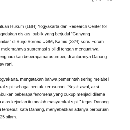
antuan Hukum (LBH) Yogyakarta dan Research Center for
dakan diskusi publik yang berjudul “Ganyang
nitas” di Burjo Borneo UGM, Kamis (23/4) sore. Forum
as melemahnya supremasi sipil di tengah menguatnya
t menghadirkan beberapa narasumber, di antaranya Danang
virani.
Yogyakarta, mengatakan bahwa pemerintah sering melabeli
t sipil sebagai bentuk kerusuhan. “Sejak awal, aksi
imbulkan beberapa fenomena yang cukup menjadi dilema
 atas kejadian itu adalah masyarakat sipil,” tegas Danang.
si tersebut, kata Danang, menyebabkan adanya perburuan
025 silam.