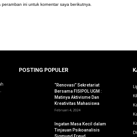
 peramban ini untuk komentar saya berikutnya.
POSTING POPULER
K
ah
“Renovasi” Sekretariat
Li
.
Bersama FISIPOL UGM :
Ki
Matinya Aktivisme Dan
Kreativitas Mahasiswa
Ka
Februari 4, 2024
K
Ka
Ingatan Masa Kecil dalam
Tinjauan Psikoanalisis
Di
Sigmund Freud