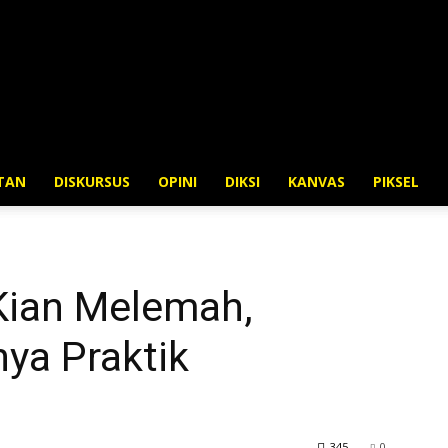
BPMF
TAN
DISKURSUS
OPINI
DIKSI
KANVAS
PIKSEL
Pijar
 Kian Melemah,
ya Praktik
345
0