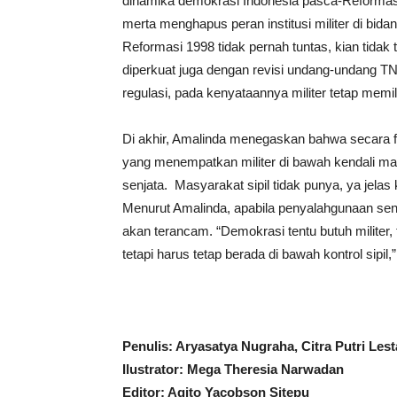
dinamika demokrasi Indonesia pasca-Reformasi
merta menghapus peran institusi militer di bidan
Reformasi 1998 tidak pernah tuntas, kian tidak t
diperkuat juga dengan revisi undang-undang TNI
regulasi, pada kenyataannya militer tetap memil
Di akhir, Amalinda menegaskan bahwa secara fo
yang menempatkan militer di bawah kendali mas
senjata. Masyarakat sipil tidak punya, ya jelas 
Menurut Amalinda, apabila penyalahgunaan senja
akan terancam. “Demokrasi tentu butuh militer, t
tetapi harus tetap berada di bawah kontrol sipil,
Penulis: Aryasatya Nugraha, Citra Putri Lest
Ilustrator: Mega Theresia Narwadan
Editor: Agito Yacobson Sitepu