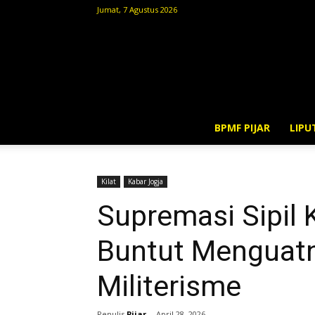
Jumat, 7 Agustus 2026
BPMF PIJAR
LIPU
Kilat
Kabar Jogja
Supremasi Sipil
Buntut Menguatn
Militerisme
Penulis
Pijar
-
April 28, 2026