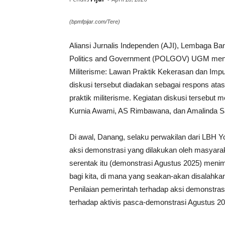
(bpmfpijar.com/Tere)
Aliansi Jurnalis Independen (AJI), Lembaga B
Politics and Government (POLGOV) UGM menga
Militerisme: Lawan Praktik Kekerasan dan Impu
diskusi tersebut diadakan sebagai respons at
praktik militerisme. Kegiatan diskusi tersebu
Kurnia Awami, AS Rimbawana, dan Amalinda Sa
Di awal, Danang, selaku perwakilan dari LBH 
aksi demonstrasi yang dilakukan oleh masyaraka
serentak itu (demonstrasi Agustus 2025) men
bagi kita, di mana yang seakan-akan disalahkan
Penilaian pemerintah terhadap aksi demonstra
terhadap aktivis pasca-demonstrasi Agustus 2