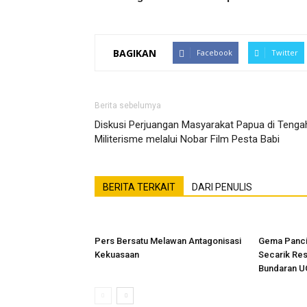
BAGIKAN
Facebook
Twitter
Berita sebelumya
Diskusi Perjuangan Masyarakat Papua di Tenga
Militerisme melalui Nobar Film Pesta Babi
BERITA TERKAIT
DARI PENULIS
Pers Bersatu Melawan Antagonisasi
Gema Panci
Kekuasaan
Secarik Res
Bundaran 