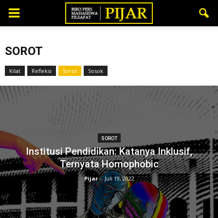
SOROT
Kilat
Refleksi
Sorot
Sosok
SOROT
Institusi Pendidikan: Katanya Inklusif,
Ternyata Homophobic
Pijar
-
Juli 19, 2022