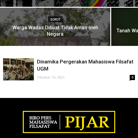
SOROT
Warga Wadas Dibuat Tidak Aman oleh
Tanah Wa
Negara
Dinamika Pergerakan Mahasiswa Filsafat
UGM
Oktober 13, 2021
0