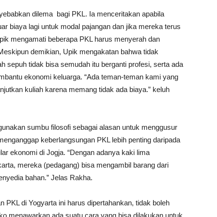
yebabkan dilema bagi PKL. Ia menceritakan apabila
r biaya lagi untuk modal pajangan dan jika mereka terus
 Upik mengamati beberapa PKL harus menyerah dan
 Meskipun demikian, Upik mengakatan bahwa tidak
 sepuh tidak bisa semudah itu berganti profesi, serta ada
embantu ekonomi keluarga. “Ada teman-teman kami yang
anjutkan kuliah karena memang tidak ada biaya.” keluh
gunakan sumbu filosofi sebagai alasan untuk menggusur
 menganggap keberlangsungan PKL lebih penting daripada
pilar ekonomi di Jogja. “Dengan adanya kaki lima
rta, mereka (pedagang) bisa mengambil barang dari
penyedia bahan.” Jelas Rakha.
KL di Yogyarta ini harus dipertahankan, tidak boleh
Eko menawarkan ada suatu cara yang bisa dilakukan untuk