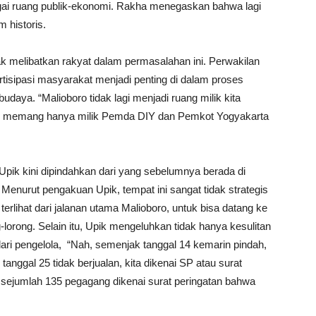
gai ruang publik-ekonomi. Rakha menegaskan bahwa lagi
m historis.
ak melibatkan rakyat dalam permasalahan ini. Perwakilan
tisipasi masyarakat menjadi penting di dalam proses
daya. “Malioboro tidak lagi menjadi ruang milik kita
ng memang hanya milik Pemda DIY dan Pemkot Yogyakarta
Upik kini dipindahkan dari yang sebelumnya berada di
 Menurut pengakuan Upik, tempat ini sangat tidak strategis
terlihat dari jalanan utama Malioboro, untuk bisa datang ke
-lorong. Selain itu, Upik mengeluhkan tidak hanya kesulitan
m dari pengelola, “Nah, semenjak tanggal 14 kemarin pindah,
tanggal 25 tidak berjualan, kita dikenai SP atau surat
i sejumlah 135 pegagang dikenai surat peringatan bahwa