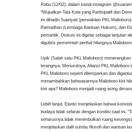
Rabu (12/02), dalam kanal
instagram
@suaramal
“Wujudkan Tata Kota yang Partisipatif dan Dem
ini dihadiri Supriyati (perwakilan PKL Malioboro
Ramadhan (Lembaga Bantuan Hukum), dan Elan
pemantik. Diskusi ini digelar sebagai lanjutan
digubris pemerintah perihal hilangnya Malioboro
Upik (Salah satu PKL Malioboro) menerangkan b
terangnya. Menurutnya, Aliansi PKL Malioboro 
PKL Malioboro seperti dilemparkan dan digant
menambahkan bahwasannya Malioboro kini hilan
kini apa? Malioboro menjadi ruang asing dimana
Lebih lanjut, Elanto menjelaskan bahwa konsis
budaya tidak selaras dengan kondisi saat ini. 
seharusnya tidak menimbulkan ruang kesengsar
menjelaskan dalil sumbu filosofi dan warisan 