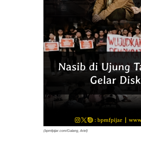
(bpmfpijar.com/Galang, Ariel)