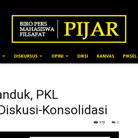
N
DISKURSUS
OPINI
DIKSI
KANVAS
PIKSEL
BPMF
anduk, PKL
Pijar
Diskusi-Konsolidasi
918
0