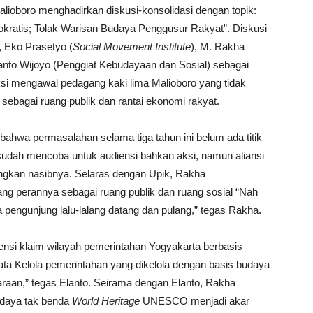
ioboro menghadirkan diskusi-konsolidasi dengan topik:
okratis; Tolak Warisan Budaya Penggusur Rakyat”. Diskusi
), Eko Prasetyo (
Social Movement Institute
), M. Rakha
to Wijoyo (Penggiat Kebudayaan dan Sosial) sebagai
 aksi mengawal pedagang kaki lima Malioboro yang tidak
 sebagai ruang publik dan rantai ekonomi rakyat.
ahwa permasalahan selama tiga tahun ini belum ada titik
sudah mencoba untuk audiensi bahkan aksi, namun aliansi
ungkan nasibnya. Selaras dengan Upik, Rakha
g perannya sebagai ruang publik dan ruang sosial “Nah
 pengunjung lalu-lalang datang dan pulang,” tegas Rakha.
tensi klaim wilayah pemerintahan Yogyakarta berbasis
“Tata Kelola pemerintahan yang dikelola dengan basis budaya
aan,” tegas Elanto. Seirama dengan Elanto, Rakha
budaya tak benda
World Heritage
UNESCO menjadi akar