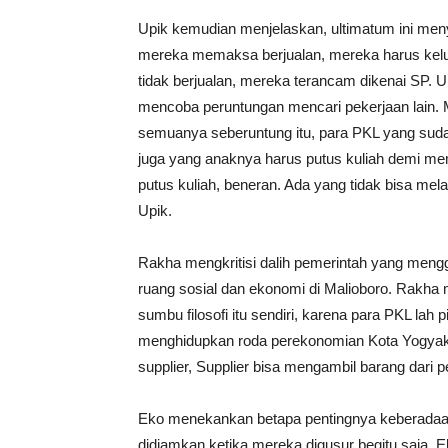
Upik kemudian menjelaskan, ultimatum ini men
mereka memaksa berjualan, mereka harus kelua
tidak berjualan, mereka terancam dikenai SP.
mencoba peruntungan mencari pekerjaan lain.
semuanya seberuntung itu, para PKL yang sudah
juga yang anaknya harus putus kuliah demi m
putus kuliah, beneran. Ada yang tidak bisa mel
Upik.
Rakha mengkritisi dalih pemerintah yang meng
ruang sosial dan ekonomi di Malioboro. Rakha
sumbu filosofi itu sendiri, karena para PKL lah 
menghidupkan roda perekonomian Kota Yogyaka
supplier, Supplier bisa mengambil barang dari 
Eko menekankan betapa pentingnya keberadaan P
didiamkan ketika mereka digusur begitu saja. 