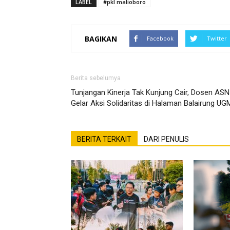
LABEL
#pkl malioboro
BAGIKAN
Facebook
Twitter
Berita sebelumya
Tunjangan Kinerja Tak Kunjung Cair, Dosen ASN
Gelar Aksi Solidaritas di Halaman Balairung UG
BERITA TERKAIT
DARI PENULIS