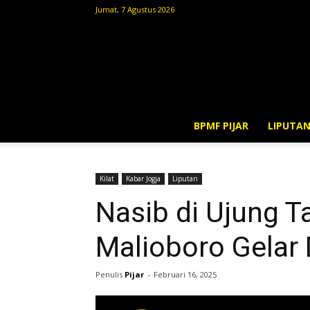
Jumat, 7 Agustus 2026
BPMF PIJAR
LIPUTA
Kilat
Kabar Jogja
Liputan
Nasib di Ujung T
Malioboro Gelar 
Penulis
Pijar
-
Februari 16, 2025