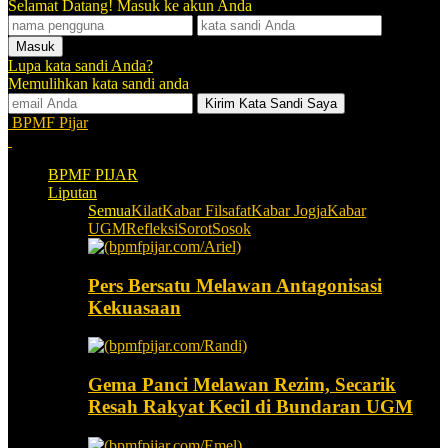
Selamat Datang! Masuk ke akun Anda
Lupa kata sandi Anda?
Memulihkan kata sandi anda
BPMF Pijar
BPMF PIJAR
Liputan
Semua
Kilat
Kabar Filsafat
Kabar Jogja
Kabar
UGM
Refleksi
Sorot
Sosok
Pers Bersatu Melawan Antagonisasi
Kekuasaan
Gema Panci Melawan Rezim, Secarik
Resah Rakyat Kecil di Bundaran UGM