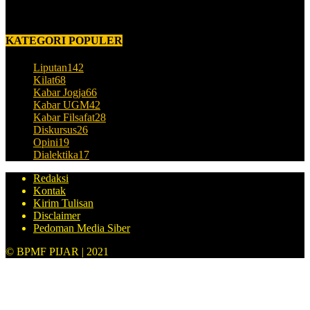
Februari 7, 2018
KATEGORI POPULER
Liputan
142
Kilat
68
Kabar Jogja
66
Kabar UGM
42
Kabar Filsafat
28
Diskursus
26
Opini
19
Dialektika
17
Redaksi
Kontak
Kirim Tulisan
Disclaimer
Pedoman Media Siber
© BPMF PIJAR | 2021