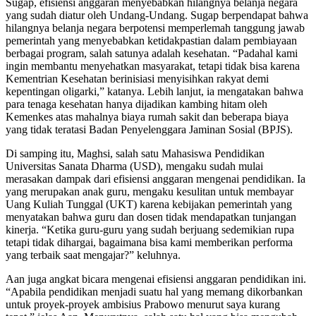
Sugap, efisiensi anggaran menyebabkan hilangnya belanja negara
yang sudah diatur oleh Undang-Undang. Sugap berpendapat bahwa
hilangnya belanja negara berpotensi memperlemah tanggung jawab
pemerintah yang menyebabkan ketidakpastian dalam pembiayaan
berbagai program, salah satunya adalah kesehatan. “Padahal kami
ingin membantu menyehatkan masyarakat, tetapi tidak bisa karena
Kementrian Kesehatan berinisiasi menyisihkan rakyat demi
kepentingan oligarki,” katanya. Lebih lanjut, ia mengatakan bahwa
para tenaga kesehatan hanya dijadikan kambing hitam oleh
Kemenkes atas mahalnya biaya rumah sakit dan beberapa biaya
yang tidak teratasi Badan Penyelenggara Jaminan Sosial (BPJS).
Di samping itu, Maghsi, salah satu Mahasiswa Pendidikan
Universitas Sanata Dharma (USD), mengaku sudah mulai
merasakan dampak dari efisiensi anggaran mengenai pendidikan. Ia
yang merupakan anak guru, mengaku kesulitan untuk membayar
Uang Kuliah Tunggal (UKT) karena kebijakan pemerintah yang
menyatakan bahwa guru dan dosen tidak mendapatkan tunjangan
kinerja. “Ketika guru-guru yang sudah berjuang sedemikian rupa
tetapi tidak dihargai, bagaimana bisa kami memberikan performa
yang terbaik saat mengajar?” keluhnya.
Aan juga angkat bicara mengenai efisiensi anggaran pendidikan ini.
“Apabila pendidikan menjadi suatu hal yang memang dikorbankan
untuk proyek-proyek ambisius Prabowo menurut saya kurang