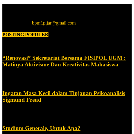
Biro Pers Mahasiswa Filsafat (BPMF) Pijar adalah biro pers yang
berbasis di Fakultas Filsafat UGM.
Hubungi kami:
bpmf.pijar@gmail.com
POSTING POPULER
“Renovasi” Sekretariat Bersama FISIPOL UGM :
Matinya Aktivisme Dan Kreativitas Mahasiswa
Februari 4, 2024
Ingatan Masa Kecil dalam Tinjauan Psikoanalisis
Sigmund Freud
Juli 5, 2018
Studium Generale, Untuk Apa?