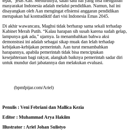
tepat,” jelas Aan. Menurutnya, salah satu hal yang bisa mengubah
masyarakat Indonesia adalah melalui pendidikan. Namun, hal ini
disayangkan oleh Aan mengingat efisiensi anggaran pendidikan
merupakan hal kontradiktif dari visi Indonesia Emas 2045.
Di akhir wawancara, Maghsi tidak berharap sama sekali terhadap
Kabinet Merah Putih. “Kalau harapan sih susah karena sudah gelap,
lampunya gak ada,” ujarnya. Ia menambahkan bahwa aksi
demonstrasi ini adalah sebagai sikap muak dan lelah terhadap
kebijakan-kebijakan pemerintah. Aan turut menambahkan
harapannya, apabila pemerintah tidak bisa menciptakan
kesejahteraan bagi rakyat, alangkah baiknya pemerintah sadar diri
untuk mundur dari jabatannya dan melakukan evaluasi.
(bpmfpijar.com/Ariel)
Penulis : Veni Febriani dan Mallica Kezia
Editor : Muhammad Arya Hakiim
Illustrator : Ariel Johan Sulistyo