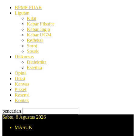
BPMF PIJAR
Liputan
Kilat
Kabar Filsafat
Kabar Jogja
Kabar UGM
Refleksi
Sorot
Sosok
Diskursus
Dialektika
Estetika
Opini
Diksi
Kanvas
Piksel
Resensi
Kontak
pencarian
Sabtu, 8 Agustus 2026
MASUK