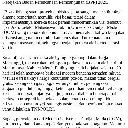
Kebijakan Badan Perencanaan Pembangunan (BPP) 2026.
“Bisa dibilang suatu proyek ambisius yang sangat mencekik rakyat
dimana pemerintah memiliki visi besar, tetapi dalam
implementasinya mereka tidak pernah mencerminkan visi tersebut”.
ujar Aan, selaku Mahasiswa Hukum Universitas Gadjah Mada
(UGM) yang mengikuti demonstrasi. Ia merasakan bahwa kebijakan
efisiensi anggaran menimbulkan keresahan dan kemarahan di
kalangan masyarakat, sehingga menjadi pemicu aksi demonstrasi
kali ini.
Smanof, salah satu massa aksi yang tergabung dalam Jogja
Memanggil, menyerukan poin-poin perlawanan dalam aksi hari ini.
Menurutnya, Kabinet Merah Putih yang telah berjalan selama 120
hari ini telah membawa berbagai macam bencana terhadap rakyat.
“Mulai dari naiknya harga kebutuhan pokok, makan tidak bergizi
gratis, kelangkaan gas 3 kg, dwifungsi militer, pemangkasan
anggaran pendidikan, hingga ketidakpedulian pemerintah terhadap
kesehatan rakyat,” ujarnya. Ia juga menambahkan beberapa poin
perlawanan seperti kelangkaan solar, perampasan ruang hidup
rakyat atas nama proyek strategis nasional dan pembunuhan rakyat
yang dilakukan TNI-POLRI.
Sugap, perwakilan dari Medika Universitas Gadjah Mada (UGM),
turut menyadari akan dampak dari pemangkasan anggaran. Menurut