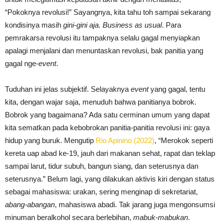
“Pokoknya revolusi!” Sayangnya, kita tahu toh sampai sekarang
kondisinya masih
gini-gini aja. Business as usual
. Para
pemrakarsa revolusi itu tampaknya selalu gagal menyiapkan
apalagi menjalani dan menuntaskan revolusi, bak panitia yang
gagal nge
-event
.
Tuduhan ini jelas subjektif. Selayaknya
event
yang gagal, tentu
kita, dengan wajar saja, menuduh bahwa panitianya bobrok.
Bobrok yang bagaimana? Ada satu cerminan umum yang dapat
kita sematkan pada kebobrokan panitia-panitia revolusi ini: gaya
hidup yang buruk. Mengutip
Rio Apinino (2022)
, “Merokok seperti
kereta uap abad ke-19, jauh dari makanan sehat, rapat dan teklap
sampai larut, tidur subuh, bangun siang, dan seterusnya dan
seterusnya.” Belum lagi, yang dilakukan aktivis kiri dengan status
sebagai mahasiswa: urakan, sering menginap di sekretariat,
abang-abangan
, mahasiswa abadi. Tak jarang juga mengonsumsi
minuman beralkohol secara berlebihan,
mabuk-mabukan
.