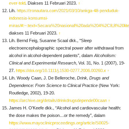
ever-told
. Diakses 11 Februari 2023.
↑
Lih.
https://zonautara.com/2021/03/10/ankga-48-penduduk-
indonesia-konsumsi-
miras/#:~:text=Secara%20nasional%20ada%204%2C8,8%20lit
diakses 11 Februari 2023.
↑
Lih. Bernd Feig, Susanne Scaal dkk., “Sleep
electroencephalographic spectral power after withdrawal from
alcohol in alcohol-dependent patients”, dalam
Alcoholism:
Clinical and Experimental Research
, Vol. 31, No. 1 (2007), 19-
27.
https://doi.org/10.1111/j.1530-0277.2006.00260.x
↑
Lih. Woody Caan, J. De Belleroche,
Drink, Drugs and
Dependence: From Science to Clinical Practice
(New York:
Routledge, 2002), 19-20.
https://archive.org/details/drinkdrugsdepende00caan
↑
James H. O’Keefe dkk., “Alcohol and cardiovascular health:
the dose makes the poison…or the remedy”, dalam
https://www.mayoclinicproceedings.org/article/S0025-