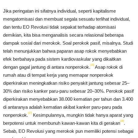
Jika peringatan ini sifatnya individual, seperti kapitalisme
mengatomisasi dan membuat segala sesuatu terlihat individual,
dan tentu EO Revolusi tidak sepakat terhadap atomisasi
demikian, kita bisa menganalisis secara relasional beberapa
dampak sosial dari merokok. Soal perokok pasif
,
misalnya. Studi
telah menunjukkan bahwa paparan asap rokok menyebabkan
efek berbahaya pada sistem kardiovaskular yang dikaitkan
[16]
dengan gagal jantung di antara nonperokok.
Asap rokok di
rumah atau di tempat kerja yang memapar nonperokok
diperkirakan meningkatkan risiko penyakit jantung sebesar 25–
30% dan risiko kanker paru-paru sebesar 20–30%. Perokok pasif
diperkirakan menyebabkan 38.000 kematian per tahun dan 3.400
di antaranya adalah kematian akibat kanker paru-paru pada
[17]
nonperokok.
Kesimpulannya, mungkin tidak hanya aparat yang
[18]
berpotensi untuk membunuh kawan-kawan kita di gerakan
.
Sebab, EO Revolusi yang merokok pun memiliki potensi sebagai