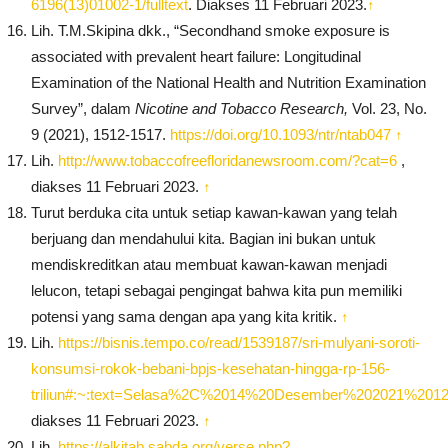
6196(13)01002-1/fulltext
. Diakses 11 Februari 2023.
↑
Lih. T.M.Skipina dkk., “Secondhand smoke exposure is
associated with prevalent heart failure: Longitudinal
Examination of the National Health and Nutrition Examination
Survey”, dalam
Nicotine and Tobacco Research,
Vol. 23, No.
9 (2021), 1512-1517.
https://doi.org/10.1093/ntr/ntab047
↑
Lih.
http://www.tobaccofreefloridanewsroom.com/?cat=6
,
diakses 11 Februari 2023.
↑
Turut berduka cita untuk setiap kawan-kawan yang telah
berjuang dan mendahului kita. Bagian ini bukan untuk
mendiskreditkan atau membuat kawan-kawan menjadi
lelucon, tetapi sebagai pengingat bahwa kita pun memiliki
potensi yang sama dengan apa yang kita kritik.
↑
Lih.
https://bisnis.tempo.co/read/1539187/sri-mulyani-soroti-
konsumsi-rokok-bebani-bpjs-kesehatan-hingga-rp-156-
triliun#:~:text=Selasa%2C%2014%20Desember%202021%20
diakses 11 Februari 2023.
↑
Lih.
https://alkitab.sabda.org/verse.php?