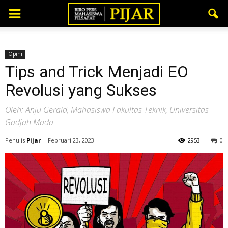
Opini
Tips and Trick Menjadi EO
Revolusi yang Sukses
Oleh: Anju Gerald, Mahasiswa Fakultas Teknik, Universitas
Gadjah Mada
Penulis
Pijar
-
Februari 23, 2023
2953
0