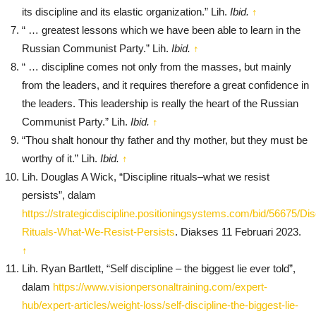
its discipline and its elastic organization.” Lih.
Ibid.
↑
“ … greatest lessons which we have been able to learn in the
Russian Communist Party.” Lih.
Ibid.
↑
“ … discipline comes not only from the masses, but mainly
from the leaders, and it requires therefore a great confidence in
the leaders. This leadership is really the heart of the Russian
Communist Party.” Lih.
Ibid.
↑
“Thou shalt honour thy father and thy mother, but they must be
worthy of it.” Lih.
Ibid.
↑
Lih. Douglas A Wick, “Discipline rituals–what we resist
persists”, dalam
https://strategicdiscipline.positioningsystems.com/bid/56675/Dis
Rituals-What-We-Resist-Persists
. Diakses 11 Februari 2023.
↑
Lih. Ryan Bartlett, “Self discipline – the biggest lie ever told”,
dalam
https://www.visionpersonaltraining.com/expert-
hub/expert-articles/weight-loss/self-discipline-the-biggest-lie-