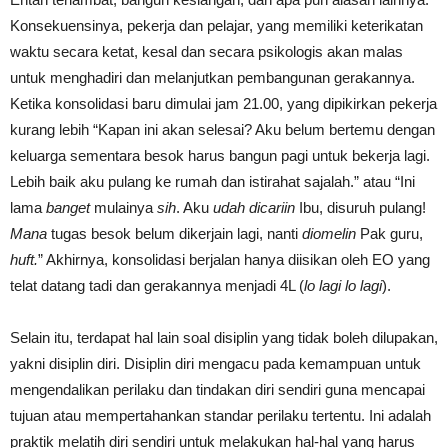
Konsekuensinya, pekerja dan pelajar, yang memiliki keterikatan
waktu secara ketat, kesal dan secara psikologis akan malas
untuk menghadiri dan melanjutkan pembangunan gerakannya.
Ketika konsolidasi baru dimulai jam 21.00, yang dipikirkan pekerja
kurang lebih “Kapan ini akan selesai? Aku belum bertemu dengan
keluarga sementara besok harus bangun pagi untuk bekerja lagi.
Lebih baik aku pulang ke rumah dan istirahat sajalah.” atau “Ini
lama
banget
mulainya
sih
. Aku
udah dicariin
Ibu, disuruh pulang!
Mana
tugas besok belum dikerjain lagi, nanti
diomelin
Pak guru,
huft.
” Akhirnya, konsolidasi berjalan hanya diisikan oleh EO yang
telat datang tadi dan gerakannya menjadi 4L (
lo lagi lo lagi
).
Selain itu, terdapat hal lain soal disiplin yang tidak boleh dilupakan,
yakni disiplin diri. Disiplin diri mengacu pada kemampuan untuk
mengendalikan perilaku dan tindakan diri sendiri guna mencapai
tujuan atau mempertahankan standar perilaku tertentu. Ini adalah
praktik melatih diri sendiri untuk melakukan hal-hal yang harus