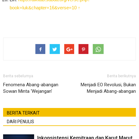
book=luk&chapter=16&verse=10
↑
Berita sebelumya
Berita berikutnya
Fenomena Abang-abangan
Menjadi EO Revolusi, Bukan
Sowan Minta ‘Wejangan’
Menjadi Abang-abangan
BERITA TERKAIT
DARI PENULIS
Inkonsistensi Kemitraan dan Karut Marut