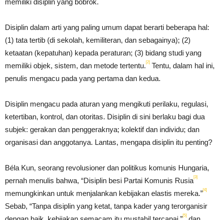
memiliki disiplin yang bobrok.
Disiplin dalam arti yang paling umum dapat berarti beberapa hal:
(1) tata tertib (di sekolah, kemiliteran, dan sebagainya); (2)
ketaatan (kepatuhan) kepada peraturan; (3) bidang studi yang
[2]
memiliki objek, sistem, dan metode tertentu.
Tentu, dalam hal ini,
penulis mengacu pada yang pertama dan kedua.
Disiplin mengacu pada aturan yang mengikuti perilaku, regulasi,
ketertiban, kontrol, dan otoritas. Disiplin di sini berlaku bagi dua
subjek: gerakan dan penggeraknya; kolektif dan individu; dan
organisasi dan anggotanya. Lantas, mengapa disiplin itu penting?
Béla Kun, seorang revolusioner dan politikus komunis Hungaria,
[3]
pernah menulis bahwa, “Disiplin besi Partai Komunis Rusia
[4]
memungkinkan untuk menjalankan kebijakan elastis mereka.”
Sebab, “Tanpa disiplin yang ketat, tanpa kader yang terorganisir
[5]
dengan baik, kebijakan semacam itu mustahil tercapai,”
dan