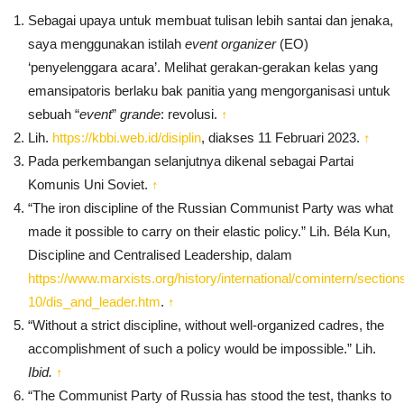
Sebagai upaya untuk membuat tulisan lebih santai dan jenaka,
saya menggunakan istilah
event organizer
(EO)
‘penyelenggara acara’. Melihat gerakan-gerakan kelas yang
emansipatoris berlaku bak panitia yang mengorganisasi untuk
sebuah “
event
”
grande
: revolusi.
↑
Lih.
https://kbbi.web.id/disiplin
, diakses 11 Februari 2023.
↑
Pada perkembangan selanjutnya dikenal sebagai Partai
Komunis Uni Soviet.
↑
“The iron discipline of the Russian Communist Party was what
made it possible to carry on their elastic policy.” Lih. Béla Kun,
Discipline and Centralised Leadership, dalam
https://www.marxists.org/history/international/comintern/sectio
10/dis_and_leader.htm
.
↑
“Without a strict discipline, without well-organized cadres, the
accomplishment of such a policy would be impossible.” Lih.
Ibid.
↑
“The Communist Party of Russia has stood the test, thanks to