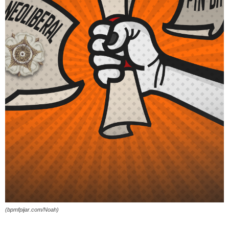
(bpmfpijar.com/Noah)