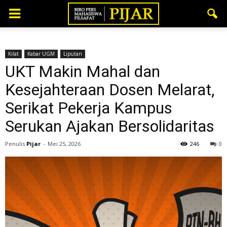
Kilat
Kabar UGM
Liputan
UKT Makin Mahal dan
Kesejahteraan Dosen Melarat,
Serikat Pekerja Kampus
Serukan Ajakan Bersolidaritas
Penulis
Pijar
-
Mei 25, 2026
246
0