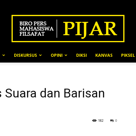
N
DISKURSUS
OPINI
DIKSI
KANVAS
PIKSEL
BPMF
s Suara dan Barisan
Pijar
182
0