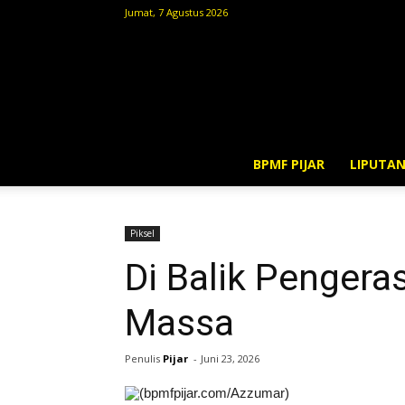
Jumat, 7 Agustus 2026
BPMF PIJAR
LIPUTA
Piksel
Di Balik Pengera
Massa
Penulis
Pijar
-
Juni 23, 2026