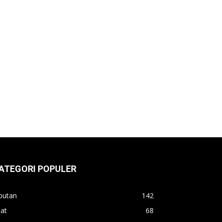
ATEGORI POPULER
putan
142
lat
68