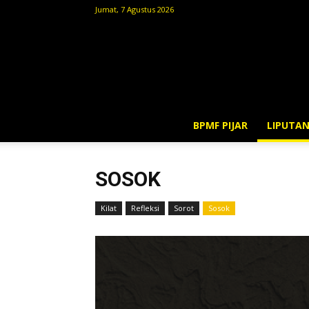
Jumat, 7 Agustus 2026
BPMF PIJAR
LIPUTA
SOSOK
Kilat
Refleksi
Sorot
Sosok