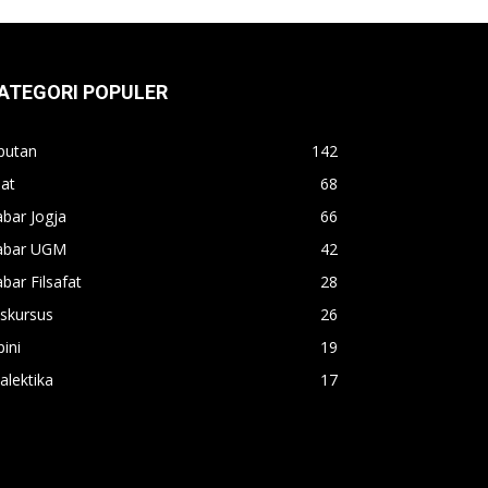
ATEGORI POPULER
putan
142
lat
68
bar Jogja
66
abar UGM
42
bar Filsafat
28
skursus
26
ini
19
alektika
17