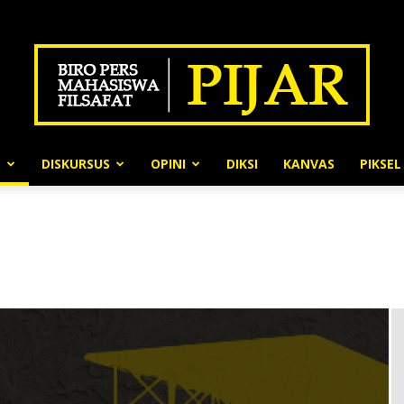
N
DISKURSUS
OPINI
DIKSI
KANVAS
PIKSEL
BPMF
Pijar