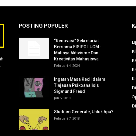
POSTING POPULER
K
“Renovasi” Sekretariat
Li
Bersama FISIPOL UGM :
Ki
Matinya Aktivisme Dan
ah
Kreativitas Mahasiswa
Ka
.
Februari 4, 2024
K
Ka
Ingatan Masa Kecil dalam
Tinjauan Psikoanalisis
Di
Sigmund Freud
Op
Juli 5, 2018
Di
Studium Generale, Untuk Apa?
Februari 7, 2018