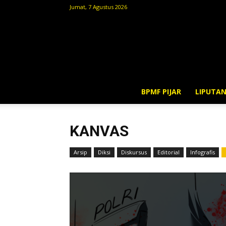
Jumat, 7 Agustus 2026
BPMF PIJAR
LIPUTA
KANVAS
Arsip
Diksi
Diskursus
Editorial
Infografis