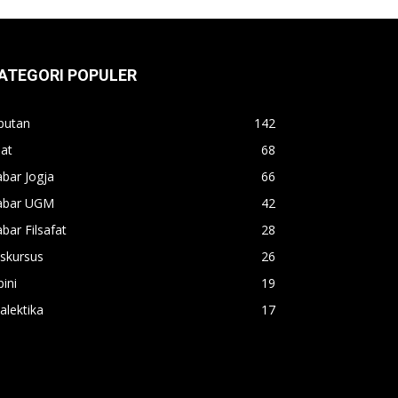
ATEGORI POPULER
putan
142
lat
68
bar Jogja
66
abar UGM
42
bar Filsafat
28
skursus
26
ini
19
alektika
17