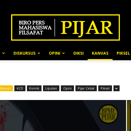
N
DISKURSUS
OPINI
DIKSI
KANVAS
PIKSEL
BPMF
Kanvas
KCD
Komik
Liputan
Opini
Pijar Cetak
Piksel
Pijar