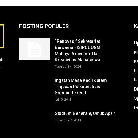
POSTING POPULER
K
“Renovasi” Sekretariat
Li
Bersama FISIPOL UGM :
Ki
Matinya Aktivisme Dan
ah
Kreativitas Mahasiswa
Ka
.
Februari 4, 2024
K
Ka
Ingatan Masa Kecil dalam
Tinjauan Psikoanalisis
Di
Sigmund Freud
Op
Juli 5, 2018
Di
Studium Generale, Untuk Apa?
Februari 7, 2018