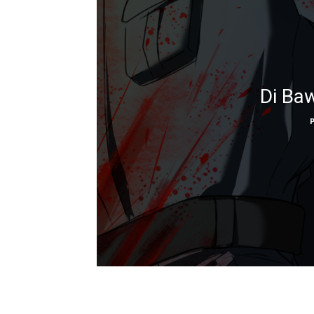
Di Ba
P