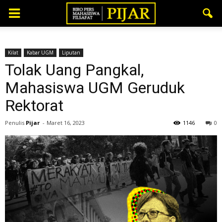
Kilat
Kabar UGM
Liputan
Tolak Uang Pangkal,
Mahasiswa UGM Geruduk
Rektorat
Penulis
Pijar
-
Maret 16, 2023
1146
0