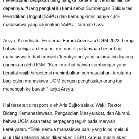
menerapkan kebijakan uang pangkal seperti universitas lain ke
depannya. “Uang pangkal itu kami sebut Sumbangan Solidaritas
Pendidikan Unggul (SSPU) dan kemungkinan hanya 4,8%
mahasiswa yang dikenakan SSPU,” tambah Ova.
Arsya, Koordinator Eksternal Forum Advokasi UGM 2023, berujar
bahwa kebijakan tersebut memantik pertanyaan besar bagi
mahasiswa terkait marwah ‘kerakyatan’ yang selama ini digaung-
gaungkan oleh UGM. “Kami melihat bahwa sumbangan yang
bersifat wajib berpotensi menimbulkan permasalahan, terutama
bagi calon mahasiswa UGM dengan penghasilan orang tua
menengah ke bawah,” lanjut Arsya.
Hal tersebut direspons oleh Arie Sujito selaku Wakil Rektor
Bidang Kemahasiswaan, Pengabdian Masyarakat, dan Alumni,
bahwa UGM akan tetap berpegang teguh pada marwah
kerakyatan. “Tidak semua mahasiswa baru yang lolos melalui
jalur Ujian Mandiri akan dikenakan SSPU karena masih akan