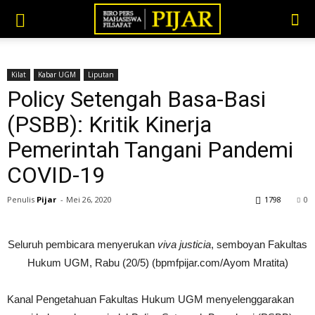
Kilat
Kabar UGM
Liputan
Policy Setengah Basa-Basi
(PSBB): Kritik Kinerja
Pemerintah Tangani Pandemi
COVID-19
Penulis
Pijar
-
Mei 26, 2020
1798
0
Seluruh pembicara menyerukan
viva justicia
, semboyan Fakultas
Hukum UGM, Rabu (20/5) (bpmfpijar.com/Ayom Mratita)
Kanal Pengetahuan Fakultas Hukum UGM menyelenggarakan