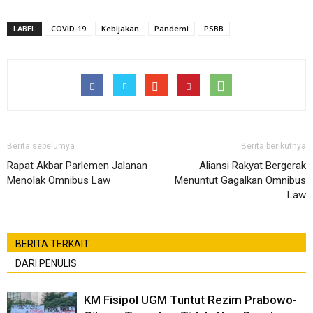
LABEL
COVID-19
Kebijakan
Pandemi
PSBB
Berita sebelumya
Berita berikutnya
Rapat Akbar Parlemen Jalanan
Aliansi Rakyat Bergerak
Menolak Omnibus Law
Menuntut Gagalkan Omnibus
Law
BERITA TERKAIT
DARI PENULIS
KM Fisipol UGM Tuntut Rezim Prabowo-