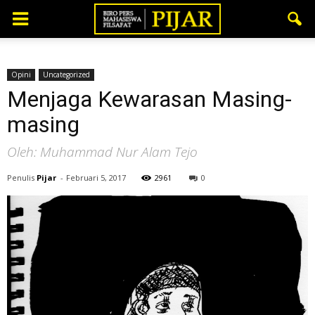
Opini
Uncategorized
Menjaga Kewarasan Masing-
masing
Oleh: Muhammad Nur Alam Tejo
Penulis
Pijar
-
Februari 5, 2017
2961
0