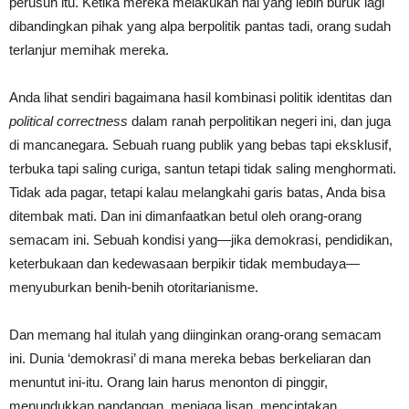
perusuh itu. Ketika mereka melakukan hal yang lebih buruk lagi
dibandingkan pihak yang alpa berpolitik pantas tadi, orang sudah
terlanjur memihak mereka.
Anda lihat sendiri bagaimana hasil kombinasi politik identitas dan
political correctness
dalam ranah perpolitikan negeri ini, dan juga
di mancanegara. Sebuah ruang publik yang bebas tapi eksklusif,
terbuka tapi saling curiga, santun tetapi tidak saling menghormati.
Tidak ada pagar, tetapi kalau melangkahi garis batas, Anda bisa
ditembak mati. Dan ini dimanfaatkan betul oleh orang-orang
semacam ini. Sebuah kondisi yang—jika demokrasi, pendidikan,
keterbukaan dan kedewasaan berpikir tidak membudaya—
menyuburkan benih-benih otoritarianisme.
Dan memang hal itulah yang diinginkan orang-orang semacam
ini. Dunia ‘demokrasi’ di mana mereka bebas berkeliaran dan
menuntut ini-itu. Orang lain harus menonton di pinggir,
menundukkan pandangan, menjaga lisan, menciptakan