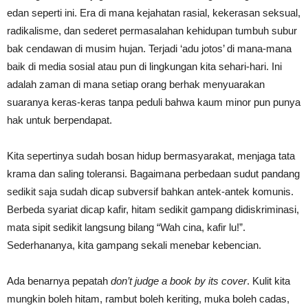
edan seperti ini. Era di mana kejahatan rasial, kekerasan seksual,
radikalisme, dan sederet permasalahan kehidupan tumbuh subur
bak cendawan di musim hujan. Terjadi ‘adu jotos’ di mana-mana
baik di media sosial atau pun di lingkungan kita sehari-hari. Ini
adalah zaman di mana setiap orang berhak menyuarakan
suaranya keras-keras tanpa peduli bahwa kaum minor pun punya
hak untuk berpendapat.
Kita sepertinya sudah bosan hidup bermasyarakat, menjaga tata
krama dan saling toleransi. Bagaimana perbedaan sudut pandang
sedikit saja sudah dicap subversif bahkan antek-antek komunis.
Berbeda syariat dicap kafir, hitam sedikit gampang didiskriminasi,
mata sipit sedikit langsung bilang “Wah cina, kafir lu!”.
Sederhananya, kita gampang sekali menebar kebencian.
Ada benarnya pepatah
don’t judge a book by its cover
. Kulit kita
mungkin boleh hitam, rambut boleh keriting, muka boleh cadas,