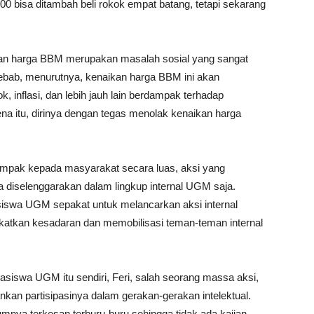
00 bisa ditambah beli rokok empat batang, tetapi sekarang
kan harga BBM merupakan masalah sosial yang sangat
bab, menurutnya, kenaikan harga BBM ini akan
, inflasi, dan lebih jauh lain berdampak terhadap
a itu, dirinya dengan tegas menolak kenaikan harga
ampak kepada masyarakat secara luas, aksi yang
 diselenggarakan dalam lingkup internal UGM saja.
asiswa UGM sepakat untuk melancarkan aksi internal
ingkatkan kesadaran dan memobilisasi teman-teman internal
siswa UGM itu sendiri, Feri, salah seorang massa aksi,
partisipasinya dalam gerakan-gerakan intelektual.
umnya terkesan terburu-buru sehingga tidak ada kajian