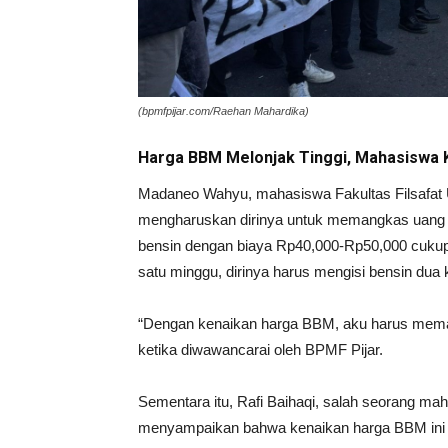
(bpmfpijar.com/Raehan Mahardika)
Harga BBM Melonjak Tinggi, Mahasiswa 
Madaneo Wahyu, mahasiswa Fakultas Filsafa
mengharuskan dirinya untuk memangkas uan
bensin dengan biaya Rp40,000-Rp50,000 cukup 
satu minggu, dirinya harus mengisi bensin du
“Dengan kenaikan harga BBM, aku harus mema
ketika diwawancarai oleh BPMF Pijar.
Sementara itu, Rafi Baihaqi, salah seorang maha
menyampaikan bahwa kenaikan harga BBM ini 