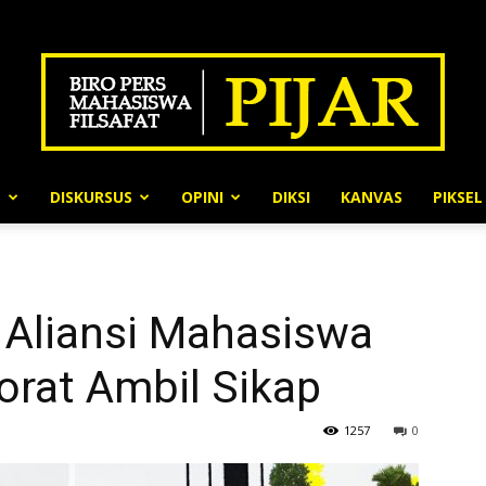
N
DISKURSUS
OPINI
DIKSI
KANVAS
PIKSEL
BPMF
 Aliansi Mahasiswa
Pijar
rat Ambil Sikap
1257
0