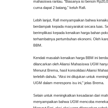
mahasiswa rantau. “Biasanya isi bensin Rp20,0
cuma dapat 2 batang,” keluh Rafi.
Lebih lanjut, Rafi menyampaikan bahwa kenai
berdampak kepada masyarakat secara luas. Se
berimplikasi kepada kenaikan harga bahan pokok
terhambatnya pertumbuhan ekonomi. Oleh karen
BBM.
Kendati masalah kenaikan harga BBM ini berd
dilancarkan oleh Aliansi Mahasiswa UGM hanya
Menurut Brema, hasil konsolidasi Aliansi Mah
terlebih dahulu. “Aksi ini ditujukan untuk men
UGM dalam merespons isu ini,” jelas Brema.
Selain untuk meningkatkan kesadaran dari maha
menyampaikan bahwa UGM mencoba menekankan 
Menurut Feri, aksi-aksi yang dilancarkan sebel