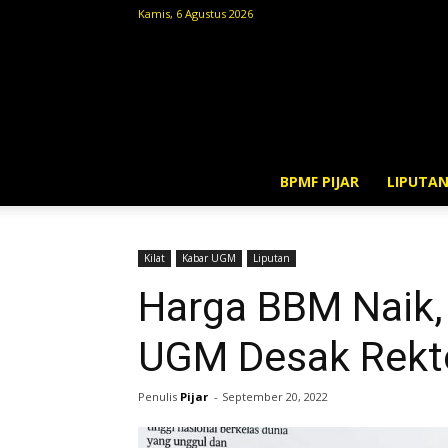
Kamis, 6 Agustus 2026
BPMF PIJAR
LIPUTA
Kilat
Kabar UGM
Liputan
Harga BBM Naik,
UGM Desak Rekto
Penulis
Pijar
-
September 20, 2022