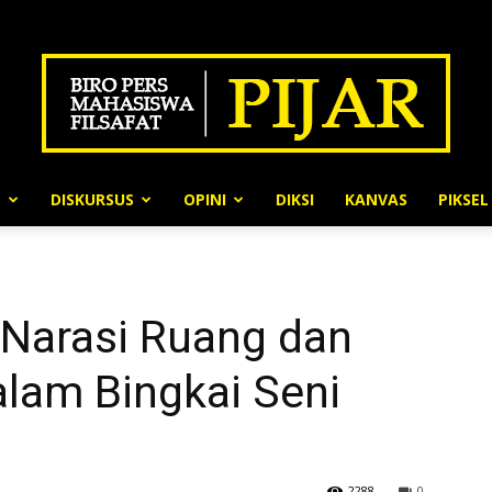
N
DISKURSUS
OPINI
DIKSI
KANVAS
PIKSEL
BPMF
Narasi Ruang dan
Pijar
lam Bingkai Seni
2288
0