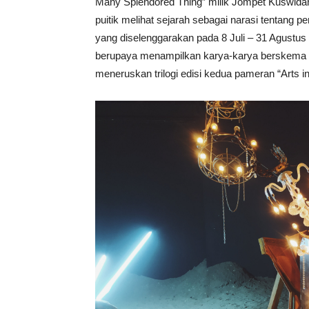
Many Splendored Thing” milik Jompet Kuswidan
puitik melihat sejarah sebagai narasi tenta
yang diselenggarakan pada 8 Juli – 31 Agustus
berupaya menampilkan karya-karya berskema ku
meneruskan trilogi edisi kedua pameran “Arts