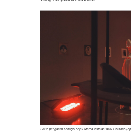
Gaun pengantin sebagai objek utama instalasi milik Harsono (b