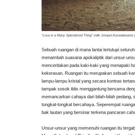
“Love is a Many Splendored Thing” milik Jompet Kuswidananto (
Sebuah ruangan di mana lantai tertutupi selur
menambah suasana apokaliptik dari unsur-unsu
menceritakan pada kaki-kaki yang menapaki h
kekerasan. Ruangan itu merupakan sebuah kary
lampu-lampu kristal yang secara kontras tert
tampak sosok iblis menggantung bersama denga
memancarkan cahaya dari bilah-bilah pedang, s
tongkat-tongkat bercahaya. Seperempat ruang
bak lautan yang bersinar terkena pancaran cah
Unsur-unsur yang memenuhi ruangan itu tergabu