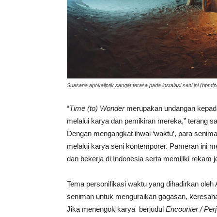
Suasana apokaliptik sangat terasa pada instalasi seni ini (bpmf
“
Time (to) Wonder
merupakan undangan kepada
melalui karya dan pemikiran mereka,” terang s
Dengan mengangkat ihwal ‘waktu’, para senim
melalui karya seni kontemporer. Pameran ini m
dan bekerja di Indonesia serta memiliki rekam 
Tema personifikasi waktu yang dihadirkan 
seniman untuk menguraikan gagasan, keresahan
Jika menengok karya berjudul
Encounter / Per