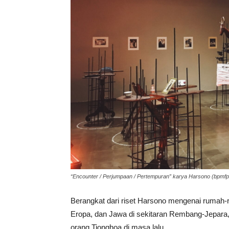
“Encounter / Perjumpaan / Pertempuran” karya Harsono (bpmfp
Berangkat dari riset Harsono mengenai rumah-r
Eropa, dan Jawa di sekitaran Rembang-Jepara, 
orang Tionghoa di masa lalu.