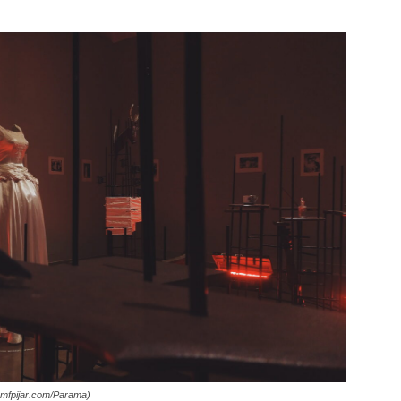
pmfpijar.com/Parama)