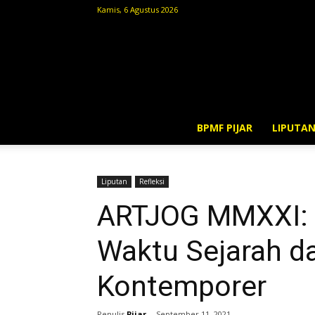
Kamis, 6 Agustus 2026
BPMF PIJAR
LIPUTA
Liputan
Refleksi
ARTJOG MMXXI: 
Waktu Sejarah da
Kontemporer
Penulis
Pijar
-
September 11, 2021